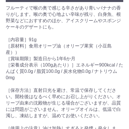
フルーティで喉の奥で感じる辛さがあり青いバナナの香
りがします。喉の奥で心地よい辛味が残り、白身魚、根
野菜などにおすすめのほか、アイスクリームやスポンジ
ケーキのデザートにも。
［内容量］91g
［原材料］食用オリーブ油（オリーブ果実（小豆島
産））
［賞味期限］製造日から1年6か月
［栄養成分表示（100gあたり）］エネルギー900kcal / た
んぱく質0.0g / 脂質100.0g / 炭水化物0.0g / ナトリウム
0mg
［保存方法］直射日光を避け、常温で保存してくださ
い。開栓後はなるべく早めにお召し上がりください。オ
リーブ由来の沈殿物が生じる場合がございますが、品質
には問題がございません。オリーブオイルは、低温で白
濁し、凍結しますが、温めてお使いください。
［使用上の注意］油は加熱しすぎると発煙・発火しま